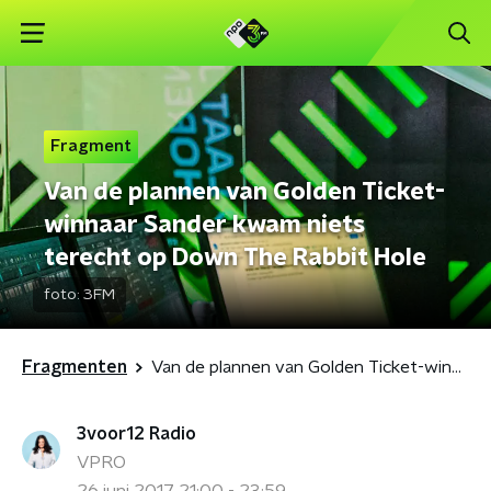
Fragment
Van de plannen van Golden Ticket-
winnaar Sander kwam niets
terecht op Down The Rabbit Hole
foto:
3FM
Fragmenten
Van de plannen van Golden Ticket-winnaar Sander kwam niets terecht op Down The Rabbit Hole
3voor12 Radio
VPRO