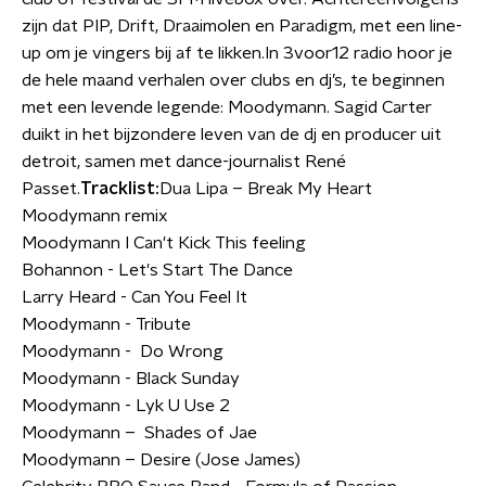
zijn dat PIP, Drift, Draaimolen en Paradigm, met een line-
up om je vingers bij af te likken.In 3voor12 radio hoor je
de hele maand verhalen over clubs en dj’s, te beginnen
met een levende legende: Moodymann. Sagid Carter
duikt in het bijzondere leven van de dj en producer uit
detroit, samen met dance-journalist René
Passet.
Tracklist:
Dua Lipa – Break My Heart
Moodymann remix
Moodymann I Can't Kick This feeling
Bohannon - Let's Start The Dance
Larry Heard - Can You Feel It
Moodymann - Tribute
Moodymann - Do Wrong
Moodymann - Black Sunday
Moodymann - Lyk U Use 2
Moodymann – Shades of Jae
Moodymann – Desire (Jose James)