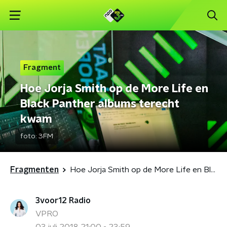
Fragment
Hoe Jorja Smith op de More Life en
Black Panther albums terecht
kwam
foto:
3FM
Fragmenten
Hoe Jorja Smith op de More Life en Black Panther albums terecht kwam
3voor12 Radio
VPRO