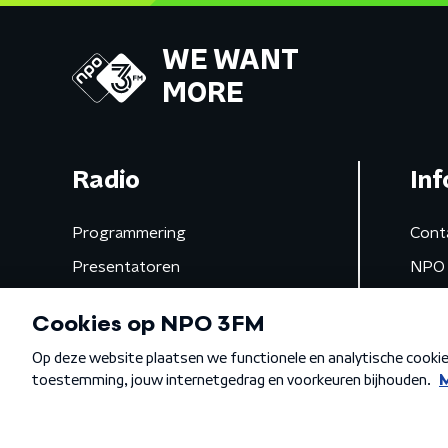
WE WANT
MORE
Radio
Inf
Programmering
Cont
Presentatoren
NPO 
Frequenties
App 
Gemist
Algemene voorwaarden
Privacybeleid