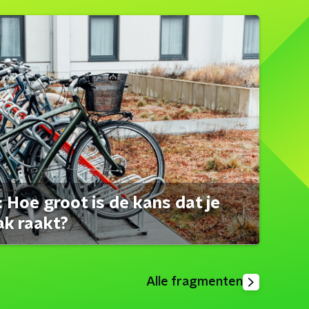
 Hoe groot is de kans dat je
ak raakt?
Alle fragmenten