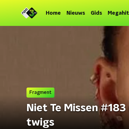
Home
Nieuws
Gids
Megahit
Fragment
Niet Te Missen #183 
twigs