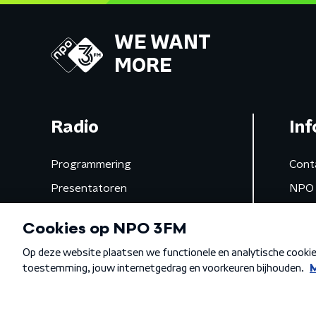
WE WANT
MORE
Radio
Inf
Programmering
Cont
Presentatoren
NPO 
Frequenties
App 
Gemist
Algemene voorwaarden
Privacybeleid