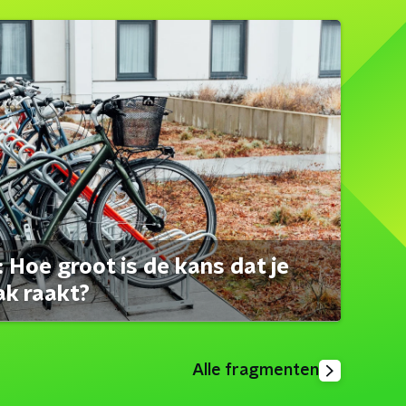
 Hoe groot is de kans dat je
ak raakt?
Alle fragmenten