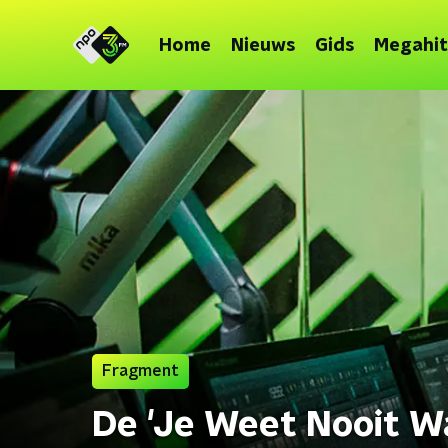
Home
Nieuws
Gids
Megahit
Fragment
De 'Je Weet Nooit Wa