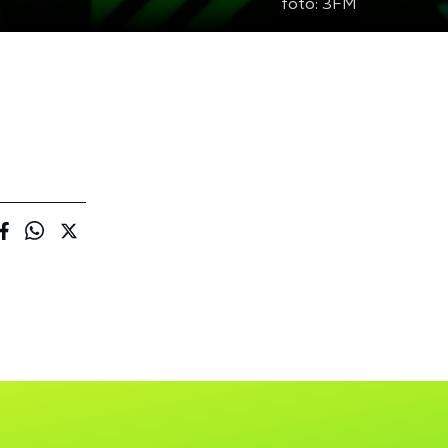
foto:
3FM