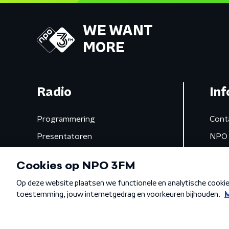
WE WANT
MORE
Radio
Inf
Programmering
Cont
Presentatoren
NPO 
Frequenties
App 
Gemist
Algemene voorwaarden
Privacybeleid