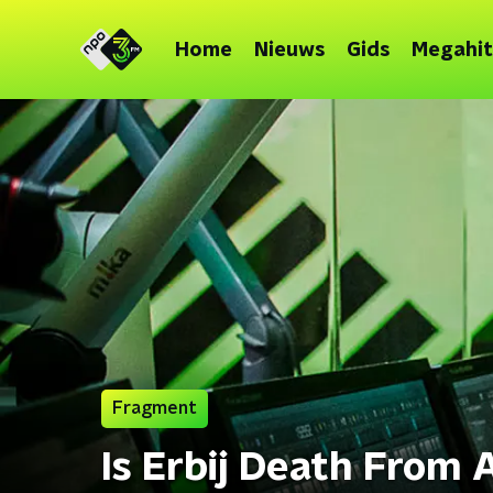
Home
Nieuws
Gids
Megahit
Fragment
Is Erbij Death From 