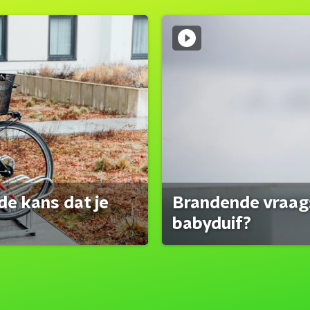
de kans dat je
Brandende vraag:
babyduif?