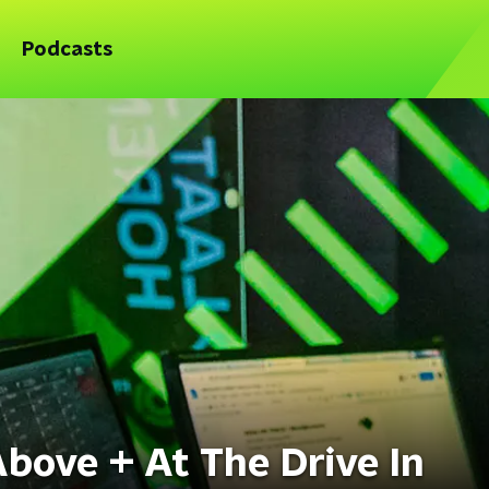
Podcasts
Above + At The Drive In