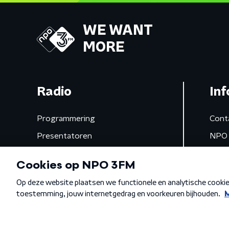
WE WANT
MORE
Radio
Inf
Programmering
Cont
Presentatoren
NPO 
Frequenties
App 
Gemist
Algemene voorwaarden
Privacybeleid