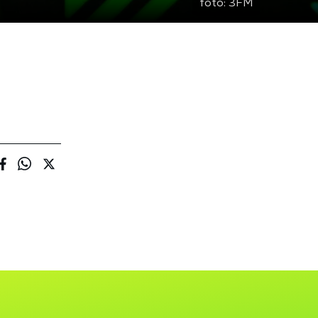
foto:
3FM