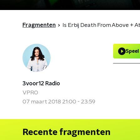
Fragmenten
Is Erbij Death From Above + At
Speel
3voor12 Radio
VPRO
07 maart 2018 21:00 - 23:59
Recente fragmenten