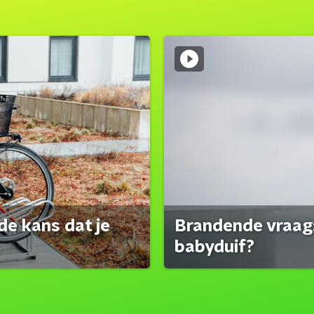
de kans dat je
Brandende vraag:
babyduif?