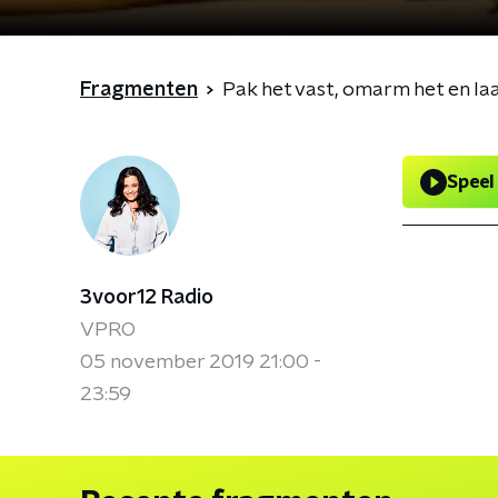
Fragmenten
Pak het vast, omarm het en la
Speel
3voor12 Radio
VPRO
05 november 2019 21:00 -
23:59