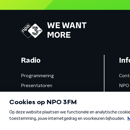
WE WANT
MORE
Radio
Inf
Programmering
Cont
Presentatoren
NPO 
Frequenties
App 
Gemist
Algemene voorwaarden
Privacybeleid