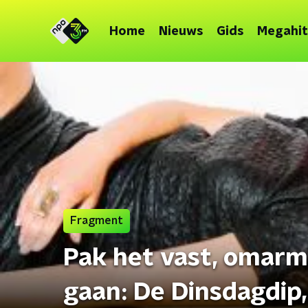
Home
Nieuws
Gids
Megahit
Fragment
Pak het vast, omarm 
gaan: De Dinsdagdip