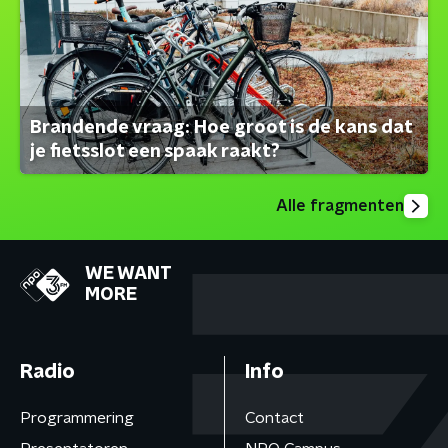
Brandende vraag: Hoe groot is de kans dat
je fietsslot een spaak raakt?
Alle fragmenten
WE WANT
MORE
Radio
Info
Programmering
Contact