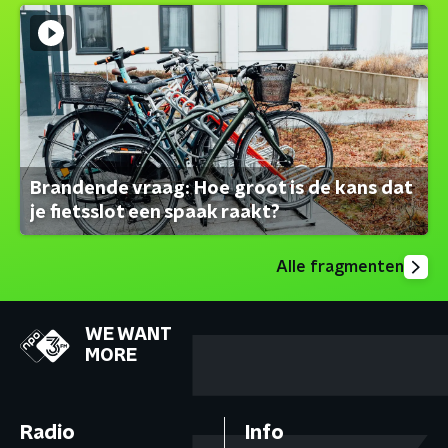
Brandende vraag: Hoe groot is de kans dat
je fietsslot een spaak raakt?
Alle fragmenten
WE WANT
MORE
Radio
Info