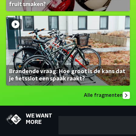
fruit smaken?
Brandende vraag: Hoe groot is de kans dat
je fietsslot een spaak raakt?
Alle fragmenten
WE WANT
MORE