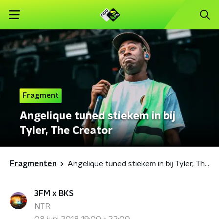
Fragment
Angelique tuned stiekem in bij
Tyler, The Creator
Fragmenten
Angelique tuned stiekem in bij Tyler, The Creator
3FM x BKS
NTR