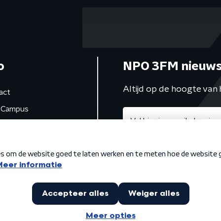
o
NPO 3FM nieuws
Altijd op de hoogte van 
act
Campus
de studio