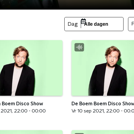
Dag
Alle dagen
 Boem Disco Show
De Boem Boem Disco Sho
p 2021
22:00 - 00:00
Vr 10 sep 2021
22:00 - 00: