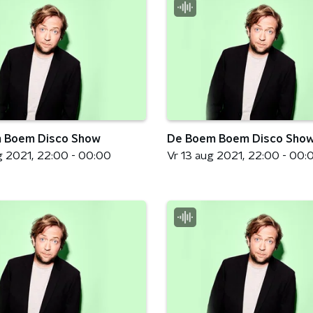
 Boem Disco Show
De Boem Boem Disco Sho
g 2021
22:00 - 00:00
Vr 13 aug 2021
22:00 - 00: