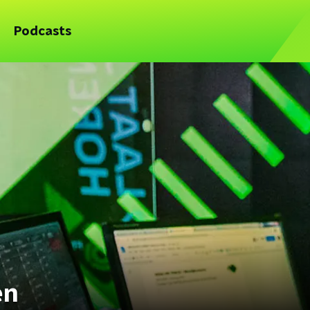
Podcasts
en