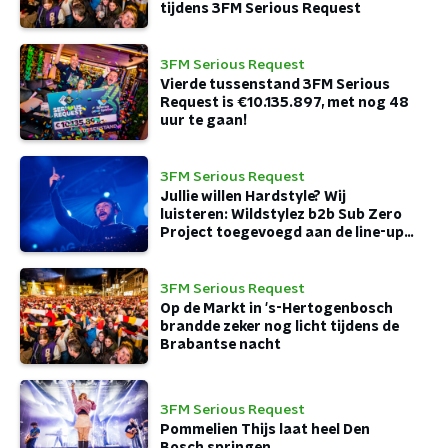
tijdens 3FM Serious Request
3FM Serious Request
Vierde tussenstand 3FM Serious
Request is €10.135.897, met nog 48
uur te gaan!
3FM Serious Request
Jullie willen Hardstyle? Wij
luisteren: Wildstylez b2b Sub Zero
Project toegevoegd aan de line-up
van 3FM Serious Request 2025
3FM Serious Request
Op de Markt in 's-Hertogenbosch
brandde zeker nog licht tijdens de
Brabantse nacht
3FM Serious Request
Pommelien Thijs laat heel Den
Bosch springen