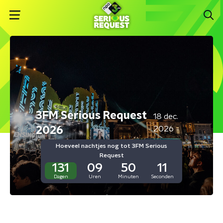
3FM Serious Request
18 dec.
2026
2026
Hoeveel nachtjes nog tot 3FM Serious
Request
131
09
50
11
Dagen
Uren
Minuten
Seconden