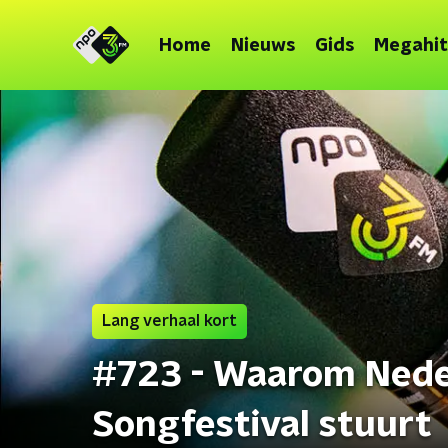
Home
Nieuws
Gids
Megahit
Lang verhaal kort
#723 - Waarom Nede
Songfestival stuurt