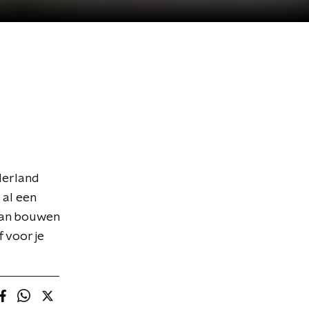
ederland
 al een
gaan bouwen
 voor je