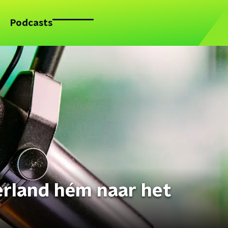
Podcasts
rland hém naar het