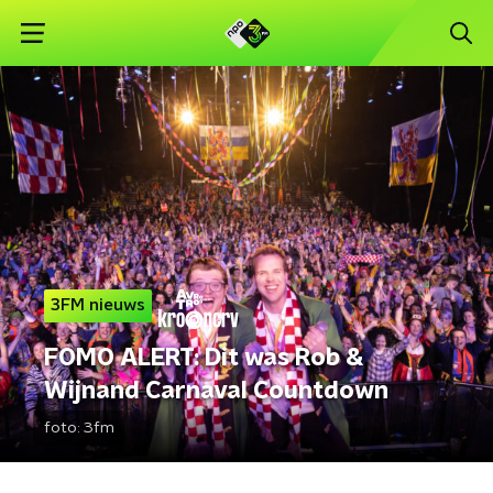
3FM nieuws
FOMO ALERT: Dit was Rob &
Wijnand Carnaval Countdown
foto:
3fm